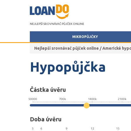
NEJLEPŠÍ SROVNÁVAČ PŮJČEK ONLINE
MIKROPŮJČKY
Nejlepší srovnávač půjček online
/
Americké hyp
Hypopůjčka
Částka úvěru
50000
700k
1400k
2100k
Doba úvěru
5
6
9
12
15