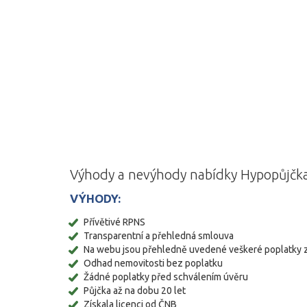
Výhody a nevýhody nabídky Hypopůjčka
VÝHODY:
Přívětivé RPNS
Transparentní a přehledná smlouva
Na webu jsou přehledně uvedené veškeré poplatky za
Odhad nemovitosti bez poplatku
Žádné poplatky před schválením úvěru
Půjčka až na dobu 20 let
Získala licenci od ČNB