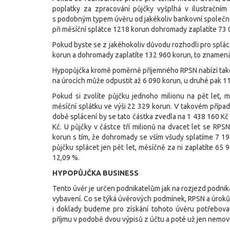
poplatky za zpracování půjčky vyšplhá v ilustračním
s podobným typem úvěru od jakékoliv bankovní společno
při měsíční splátce 1218 korun dohromady zaplatíte 73 
Pokud byste se z jakéhokoliv důvodu rozhodli pro splác
korun a dohromady zaplatíte 132 960 korun, to znamená 8
Hypopůjčka kromě poměrně příjemného RPSN nabízí také 
na úrocích může odpustit až 6 090 korun, u druhé pak 11
Pokud si zvolíte půjčku jednoho milionu na pět let
měsíční splátku ve výši 22 329 korun. V takovém případě
době splácení by se tato částka zvedla na 1 438 160 Kč 
Kč. U půjčky v částce tří milionů na dvacet let se RPS
korun s tím, že dohromady se vším všudy splatíme 7 198
půjčku splácet jen pět let, měsíčně za ni zaplatíte 65
12,09 %.
HYPOPŮJČKA BUSINESS
Tento úvěr je určen podnikatelům jak na rozjezd podniká
vybavení. Co se týká úvěrových podmínek, RPSN a úroků,
i doklady budeme pro získání tohoto úvěru potřebova
příjmu v podobě dvou výpisů z účtu a poté už jen nemovit