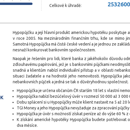
2532600
Celkově k úhradě:
Hypopůjčku a její hlavní produkt americkou hypotéku poskytuje a
v roce 2005. Na mezinárodním finančním trhu, kde se mimo ji
Samotná Hypopůjčka má čistě české vedení a je jednou ze zakláda
nesnaží konkurovat bankovním společnostem.
Naopak je řešením pro lidi, které banka z jakéhokoliv důvodu od
zdlouhavému papírování, jež je s bankovními půjčkami neodmysli
snadná a klientům nabízí individuální přístup a v oblasti neba
situaci žadatele a na hodnotě jeho nemovitosti. Hypopůjčka jak
nebankovních půjček a jedná se tak o důvěryhodnou společnost.
Hypopůjčka je určena občanům ČR starším 18 let s vlastní nemov
Hypopůjčka nabízí bezúčelový úvěr v rozmezí 50 000 až 3 000 
OK
Dobu splácení si u Hypopůjčky může klient nastavit na 5 až 20 l
TGI Money a jeho Hypopůjčka nevyžaduje za zpracování půjčky
Hypopůjčka je úvěr s možností získat peníze až do výše 60 % z
K získání americké hypotéky Hypopůjčka budete potřebovat o
dva měsíce.