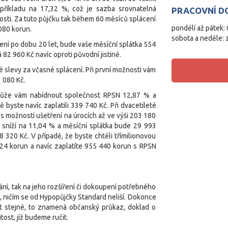
 příkladu na 17,32 %, což je sazba srovnatelná
PRACOVNÍ D
sti. Za tuto půjčku tak během 60 měsíců splácení
pondělí až pátek: 
080 korun.
sobota a neděle: 
ení po dobu 20 let, bude vaše měsíční splátka 554
2 960 Kč navíc oproti původní jistině.
slevy za včasné splácení. Při první možnosti vám
 080 Kč.
, může vám nabídnout společnost RPSN 12,87 % a
 byste navíc zaplatili 339 740 Kč. Při dvacetileté
s možností ušetření na úrocích až ve výši 203 180
N sníží na 11,04 % a měsíční splátka bude 29 993
 320 Kč. V případě, že byste chtěli třímilionovou
 924 korun a navíc zaplatíte 955 440 korun s RPSN
ní, tak na jeho rozšíření či dokoupení potřebného
 ničím se od Hypopůjčky Standard neliší. Dokonce
t stejné, to znamená občanský průkaz, doklad o
ost, jíž budeme ručit.