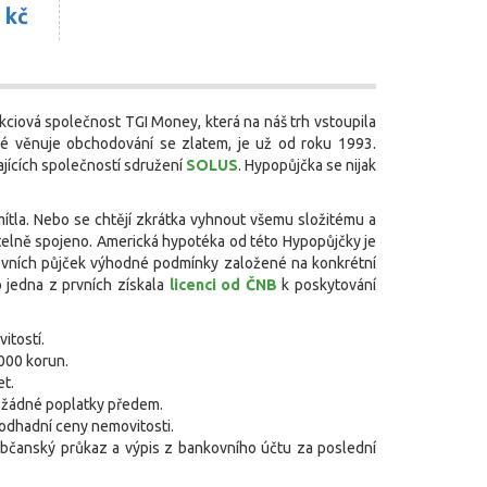
 kč
kciová společnost TGI Money, která na náš trh vstoupila
né věnuje obchodování se zlatem, je už od roku 1993.
jících společností sdružení
SOLUS
. Hypopůjčka se nijak
mítla. Nebo se chtějí zkrátka vyhnout všemu složitému a
telně spojeno. Americká hypotéka od této Hypopůjčky je
nkovních půjček výhodné podmínky založené na konkrétní
o jedna z prvních získala
licenci od ČNB
k poskytování
itostí.
000 korun.
et.
 žádné poplatky předem.
 odhadní ceny nemovitosti.
bčanský průkaz a výpis z bankovního účtu za poslední