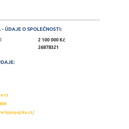
A
- ÚDAJE O SPOLEČNOSTI:
l
2 100 000 Kč
26878321
DAJE:
a.cz
 888
ww.hypopujcka.cz/