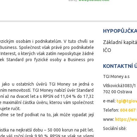
HYPOPŮJČK
zickým osobám i podnikatelům. V tuto chvíli se
Základní kapitá
Business. Společnost však právě pro podnikatele
IČO
a Interest, o kterých však zatím neposkytuje žádné
ček Standard pro fyzické osoby a Business pro
KONTAKTNÍ Ú
TGI Money a.s
ě jako u ostatních úvěrů TGI Money se jedná o
Vítkovická3083/1
ním nemovitostí. TGI Money nabízí úvěr Standard
702 00
Ostrava
ní až na dvacet let a s RPSN od 11,04 % do 17,32
e-mail:
tgi@tgiov
se maximální částka úvěru, kterou vám společnost
ujete ručit.
Telefon:
604 667
ďme se teď podívat na to, jak může vypadat její
www:
https://w
Socíální sítě:
stka na nejkratší dobu – 50 000 korun na pět let.
de váš roční úrok 9,90 %. RPSN se však se všemi