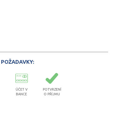
 POŽADAVKY:
ÚČET V
POTVRZENÍ
BANCE
O PŘÍJMU