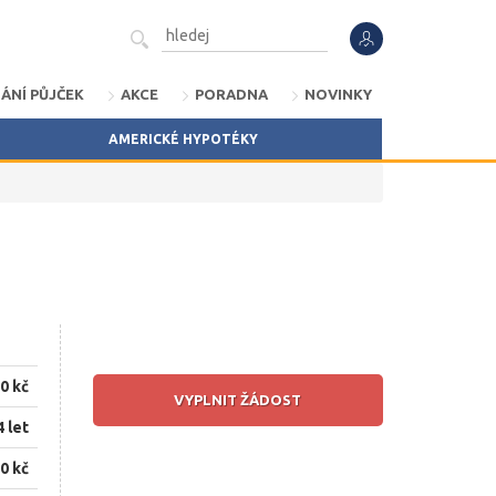
ÁNÍ PŮJČEK
AKCE
PORADNA
NOVINKY
AMERICKÉ HYPOTÉKY
0 kč
VYPLNIT ŽÁDOST
4 let
0 kč