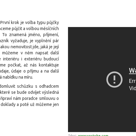
První krok je volba typu půjčky
hceme půjčit a volbou měsíčních
. To znamená jméno, příjmení,
azník vyžaduje, je vyplnění pár
kou nemovitost jde, jaká je její
 a můžeme v něm napsat další
 interiéru i exteriéru budoucí
íme počkat, až nás kontaktuje
daje, údaje o příjmu a na další
á nabídku na míru.
domluvit schůzku s odhadcem
 které se bude odvíjet výsledná
připraví nám poradce smlouvu o
é doklady a poté už můžeme jen
Zdroj:
www.youtube.com