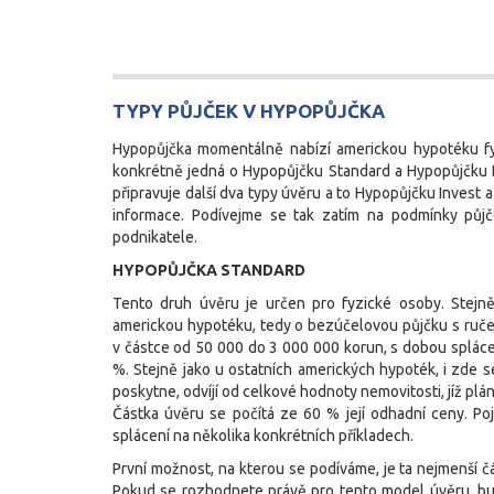
TYPY PŮJČEK V HYPOPŮJČKA
Hypopůjčka momentálně nabízí americkou hypotéku fy
konkrétně jedná o Hypopůjčku Standard a Hypopůjčku 
připravuje další dva typy úvěru a to Hypopůjčku Invest 
informace. Podívejme se tak zatím na podmínky půj
podnikatele.
HYPOPŮJČKA STANDARD
Tento druh úvěru je určen pro fyzické osoby. Stejn
americkou hypotéku, tedy o bezúčelovou půjčku s ruče
v částce od 50 000 do 3 000 000 korun, s dobou spláce
%. Stejně jako u ostatních amerických hypoték, i zde 
poskytne, odvíjí od celkové hodnoty nemovitosti, jíž plán
Částka úvěru se počítá ze 60 % její odhadní ceny. Poj
splácení na několika konkrétních příkladech.
První možnost, na kterou se podíváme, je ta nejmenší čá
Pokud se rozhodnete právě pro tento model úvěru, bu