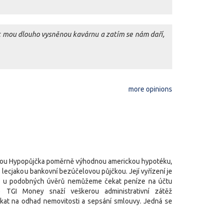
 mou dlouho vysněnou kavárnu a zatím se nám daří,
more opinions
kou Hypopůjčka poměrně výhodnou americkou hypotéku,
s lecjakou bankovní bezúčelovou půjčkou. Její vyřízení je
ko u podobných úvěrů nemůžeme čekat peníze na účtu
 TGI Money snaží veškerou administrativní zátěž
čkat na odhad nemovitosti a sepsání smlouvy. Jedná se