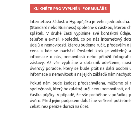
KLIKNĚTE PRO VYPLNĚNI FORMULÁŘE
Internetová žádost o Hypopůjčku je velmi jednoduchá. 
(Standard nebo Business) společně s částkou, kterou c
splátek. V druhé části vyplníme své kontaktní údaje
telefon a e-mail. Poslední, co po nás internetový dot
údajů o nemovitosti, kterou budeme ručit, především o ja
cena a kde se nachází. Poslední krok je volitelný
informace o nás, nemovitosti nebo přiložit fotografie
zástavy. Až vše vyplníme a dotazník odešleme, mus
úvěrový poradce, který se bude ptát na další osobní ú
informace o nemovitosti a na jejich základě nám nachyst
Pokud nám bude žádost předschválena, můžeme si 
společnosti, který bezplatně určí cenu nemovitosti, od
částka půjčky. V případě, že vše proběhne v pořádku, 
úvěru. Před jejím podpisem doložíme veškeré potřebn
čekat, než peníze dorazí na účet.