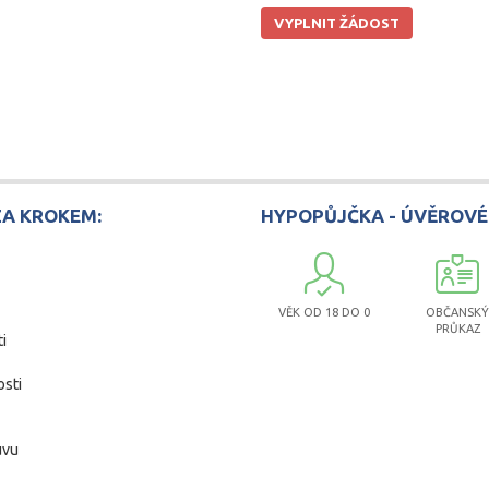
VYPLNIT ŽÁDOST
ZA KROKEM:
HYPOPŮJČKA - ÚVĚROVÉ
VĚK OD 18 DO 0
OBČANSKÝ
PRŮKAZ
i
osti
uvu