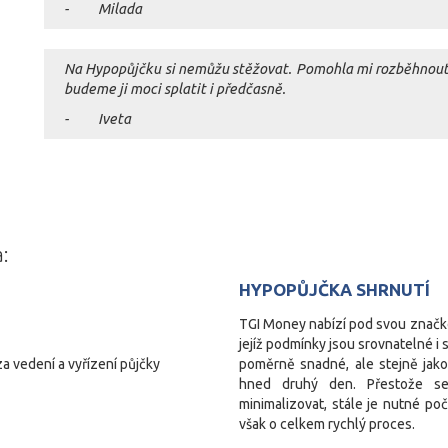
- Milada
Na Hypopůjčku si nemůžu stěžovat. Pomohla mi rozběhnout
budeme ji moci splatit i předčasně.
- Iveta
:
HYPOPŮJČKA SHRNUTÍ
TGI Money nabízí pod svou znač
jejíž podmínky jsou srovnatelné i 
 vedení a vyřízení půjčky
poměrně snadné, ale stejně ja
hned druhý den. Přestože se
minimalizovat, stále je nutné po
však o celkem rychlý proces.