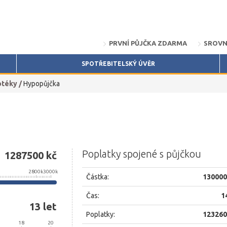
PRVNÍ PŮJČKA ZDARMA
SROVN
SPOTŘEBITELSKÝ ÚVĚR
otéky
/
Hypopůjčka
Poplatky spojené s půjčkou
1287500
kč
2800k
3000k
Částka:
130000
Čas:
1
13
let
Poplatky:
123260
18
20