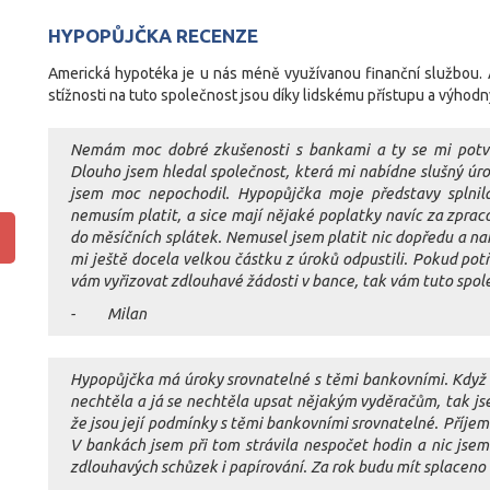
HYPOPŮJČKA RECENZE
Americká hypotéka je u nás méně využívanou finanční službou.
stížnosti na tuto společnost jsou díky lidskému přístupu a výho
Nemám moc dobré zkušenosti s bankami a ty se mi potvrdi
Dlouho jsem hledal společnost, která mi nabídne slušný úro
jsem moc nepochodil. Hypopůjčka moje představy splnila
nemusím platit, a sice mají nějaké poplatky navíc za zpraco
do měsíčních splátek. Nemusel jsem platit nic dopředu a na
mi ještě docela velkou částku z úroků odpustili. Pokud pot
vám vyřizovat zdlouhavé žádosti v bance, tak vám tuto spo
- Milan
Hypopůjčka má úroky srovnatelné s těmi bankovními. Když u
nechtěla a já se nechtěla upsat nějakým vyděračům, tak jsem
že jsou její podmínky s těmi bankovními srovnatelné. Příjem
V bankách jsem při tom strávila nespočet hodin a nic jsem
zdlouhavých schůzek i papírování. Za rok budu mít splaceno 