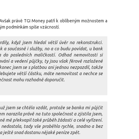
 Avšak právě TGI Money patří k oblíbeným možnostem a
dným podmínkám spíše vzácností.
ly, když jsem hledal větší úvěr na rekonstrukci.
k a současně i služby, no a co budu povídat, u bank
 do posledních maličkostí. Odhad nemovitosti si
vání a vedení půjčky, ty jsou však férově rozložené
konec jsem se s platbou ani jednou nezpozdil, takže
řebujete větší částku, máte nemovitost a nechce se
lečnost mohu rozhodně doporučit.
ž jsem se chtěla vzdát, protože se banka mi půjčit
 narazila právě na tuto společnost a zjistila jsem,
ně mě překvapil také průběh žádosti a celé vyřízení.
 nedostala, tady vše proběhlo rychle, snadno a bez
a ještě snad dostanu nějaké peníze zpět.