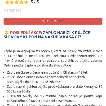
5
/
5
Recenze: 1
VYPLNIT ŽÁDOST
POSLEDNÍ AKCE:
ZAPLO NABÍZÍ K PŮJČCE
SLEVOVÝ KUPON NA NÁKUP V KASA.CZ!
Zaplo je mikropůjčka z Lotyšska, která na český trh vtrhla v roce
2013. Známá je nejen pro svou reklamu s mimozemšťanem, ale
hlavně protože se jedná o rychlou a spolehlivou půjčku zdarma.
Online půjčka Zaplo je zkrátka skvělou volbou.
Zaplo půjčka je určena všem občanům ČR starším 18 let.
Půjčku ihned online nebo na partnerských pobočkách.
první půjčka do do 16 000 Kč zdarma.
Zaplo nabízí rychlou půjčku před výplatou pro stálé klienty až 30
000 kč na 30 dní.
K získání půjčky do 15 minuto Zaplo požaduje pouze kopii
občanského průkazu a potvrzení o zaměstnání.
Zaplo ke klientům přistupuje individuálně, půjčku získáte i se