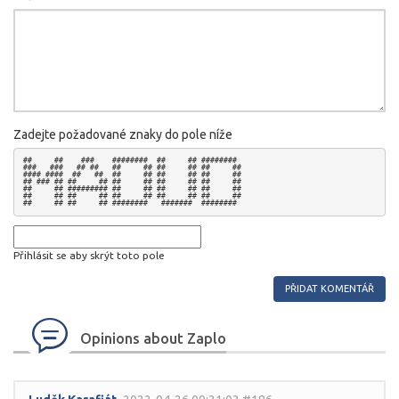
Zadejte požadované znaky do pole níže
##     ##    ###    ########  ##     ## ########  

###   ###   ## ##   ##     ## ##     ## ##     ## 

#### ####  ##   ##  ##     ## ##     ## ##     ## 

## ### ## ##     ## ##     ## ##     ## ##     ## 

##     ## ######### ##     ## ##     ## ##     ## 

##     ## ##     ## ##     ## ##     ## ##     ## 

Přihlásit se aby skrýt toto pole
Opinions about Zaplo