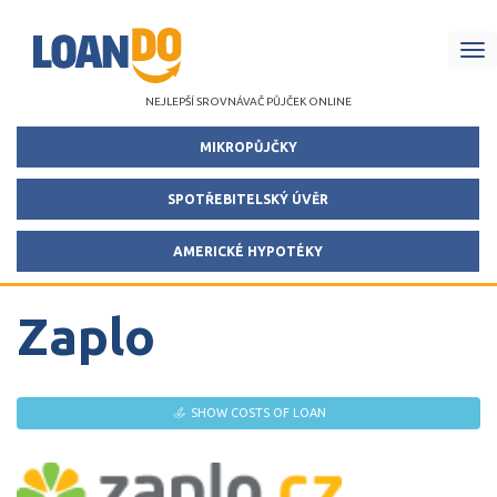
Me
NEJLEPŠÍ SROVNÁVAČ PŮJČEK ONLINE
MIKROPŮJČKY
SPOTŘEBITELSKÝ ÚVĚR
AMERICKÉ HYPOTÉKY
Zaplo
SHOW COSTS OF LOAN