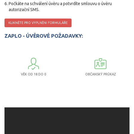
Počkáte na schválení úvěru a potvrdíte smlouvu o úvěru
autorizační SMS.
KLIKNĚTE PRO VYPLNĚNI FORMULÁŘE
ZAPLO - ÚVĚROVÉ POŽADAVKY:
VĚK OD 18 DO 0
OBČANSKÝ PRŮKAZ