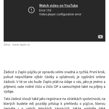
Zdroj: www.zaplo.cz
Žádost o Zaplo půjčku je opravdu velmi snadná a rychlá. První krok,
pokud nepočítáme výběr částky a splatnosti, je vyplnění online
žádosti. V té se vás bude Zaplo ptát na údaje o vás, jako je jméno a
příjmení, vaše rodné číslo a číslo OP a samozřejmě také na příjmy a
výdaje.
Tato žádost slouží také jako registrace na stránkách společnosti, na
kterých budete mít později přístup k přehledu o půjčce, kterou
čerpáte i o vašich minulých závazcích, takže vyplníte také