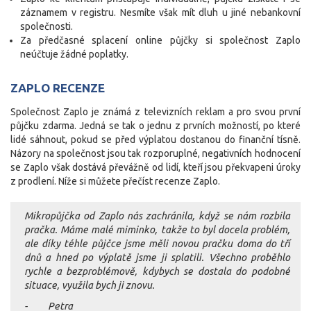
záznamem v registru. Nesmíte však mít dluh u jiné nebankovní
společnosti.
Za předčasné splacení online půjčky si společnost Zaplo
neúčtuje žádné poplatky.
ZAPLO RECENZE
Společnost Zaplo je známá z televizních reklam a pro svou první
půjčku zdarma. Jedná se tak o jednu z prvních možností, po které
lidé sáhnout, pokud se před výplatou dostanou do finanční tísně.
Názory na společnost jsou tak rozporuplné, negativních hodnocení
se Zaplo však dostává převážně od lidí, kteří jsou překvapeni úroky
z prodlení. Níže si můžete přečíst recenze Zaplo.
Mikropůjčka od Zaplo nás zachránila, když se nám rozbila
pračka. Máme malé miminko, takže to byl docela problém,
ale díky téhle půjčce jsme měli novou pračku doma do tří
dnů a hned po výplatě jsme ji splatili. Všechno proběhlo
rychle a bezproblémově, kdybych se dostala do podobné
situace, využila bych ji znovu.
- Petra