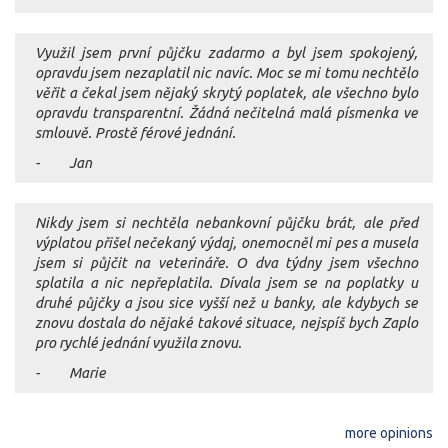
Využil jsem první půjčku zadarmo a byl jsem spokojený,
opravdu jsem nezaplatil nic navíc. Moc se mi tomu nechtělo
věřit a čekal jsem nějaký skrytý poplatek, ale všechno bylo
opravdu transparentní. Žádná nečitelná malá písmenka ve
smlouvě. Prostě férové jednání.
- Jan
Nikdy jsem si nechtěla nebankovní půjčku brát, ale před
výplatou přišel nečekaný výdaj, onemocněl mi pes a musela
jsem si půjčit na veterináře. O dva týdny jsem všechno
splatila a nic nepřeplatila. Dívala jsem se na poplatky u
druhé půjčky a jsou sice vyšší než u banky, ale kdybych se
znovu dostala do nějaké takové situace, nejspíš bych Zaplo
pro rychlé jednání využila znovu.
- Marie
more opinions