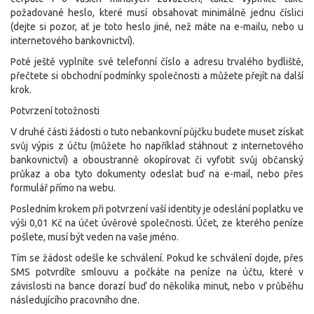
požadované heslo, které musí obsahovat minimálně jednu číslici
(dejte si pozor, ať je toto heslo jiné, než máte na e-mailu, nebo u
internetového bankovnictví).
Poté ještě vyplníte své telefonní číslo a adresu trvalého bydliště,
přečtete si obchodní podmínky společnosti a můžete přejít na další
krok.
Potvrzení totožnosti
V druhé části žádosti o tuto nebankovní půjčku budete muset získat
svůj výpis z účtu (můžete ho například stáhnout z internetového
bankovnictví) a oboustranně okopírovat či vyfotit svůj občanský
průkaz a oba tyto dokumenty odeslat buď na e-mail, nebo přes
formulář přímo na webu.
Posledním krokem při potvrzení vaší identity je odeslání poplatku ve
výši 0,01 Kč na účet úvěrové společnosti. Účet, ze kterého peníze
pošlete, musí být veden na vaše jméno.
Tím se žádost odešle ke schválení. Pokud ke schválení dojde, přes
SMS potvrdíte smlouvu a počkáte na peníze na účtu, které v
závislosti na bance dorazí buď do několika minut, nebo v průběhu
následujícího pracovního dne.