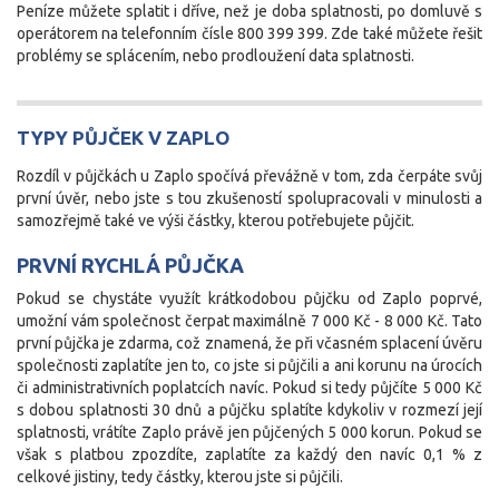
Peníze můžete splatit i dříve, než je doba splatnosti, po domluvě s
operátorem na telefonním čísle 800 399 399. Zde také můžete řešit
problémy se splácením, nebo prodloužení data splatnosti.
TYPY PŮJČEK V ZAPLO
Rozdíl v půjčkách u Zaplo spočívá převážně v tom, zda čerpáte svůj
první úvěr, nebo jste s tou zkušeností spolupracovali v minulosti a
samozřejmě také ve výši částky, kterou potřebujete půjčit.
PRVNÍ RYCHLÁ PŮJČKA
Pokud se chystáte využít krátkodobou půjčku od Zaplo poprvé,
umožní vám společnost čerpat maximálně 7 000 Kč - 8 000 Kč. Tato
první půjčka je zdarma, což znamená, že při včasném splacení úvěru
společnosti zaplatíte jen to, co jste si půjčili a ani korunu na úrocích
či administrativních poplatcích navíc. Pokud si tedy půjčíte 5 000 Kč
s dobou splatnosti 30 dnů a půjčku splatíte kdykoliv v rozmezí její
splatnosti, vrátíte Zaplo právě jen půjčených 5 000 korun. Pokud se
však s platbou zpozdíte, zaplatíte za každý den navíc 0,1 % z
celkové jistiny, tedy částky, kterou jste si půjčili.