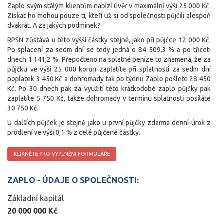
Zaplo svým stálým klientům nabízí úvěr v maximální výši 25 000 Kč.
Získat ho mohou pouze ti, kteří už si od společnosti půjčili alespoň
dvakrát. A za jakých podmínek?
RPSN zůstává u této vyšší částky stejné, jako při půjčce 12 000 Kč.
Po splacení za sedm dní se tedy jedná o 84 509,3 % a po třiceti
dnech 1 141,2 %. Přepočteno na splatné peníze to znamená, že za
půjčku ve výši 25 000 korun zaplatíte při splatnosti za sedm dní
poplatek 3 450 Kč a dohromady tak po týdnu Zaplo pošlete 28 450
Kč. Po 30 dnech pak za využití této krátkodobé zaplo půjčky pak
zaplatíte 5 750 Kč, takže dohromady v termínu splatnosti posíláte
30 750 Kč.
U dalších půjček je stejně jako u první půjčky zdarma denní úrok z
prodlení ve výši 0,1 % z celé půjčené částky.
KLIKNĚTE PRO VYPLNĚNI FORMULÁŘE
ZAPLO
- ÚDAJE O SPOLEČNOSTI:
Základní kapitál
20 000 000 Kč