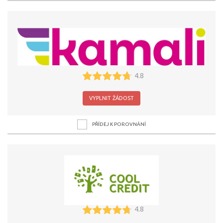
4.8
VYPLNIT ŽÁDOST
PŘÍDEJ K POROVNÁNÍ
4.8