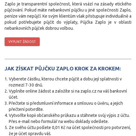
Zaplo je transparentní společnost, která vsází na zásady etického
půjčování. Pokud máte nebankovní půjčku u jiné společnosti Zaplo,
peníze vám nepůjčí. Ke svým klientům však přistupuje individuálně a
pokud potřebujete půjčit do výplaty, Půjčka Zaplo je v oblasti
nebankovních půjček dobrou volbou.
VYPLNIT ŽÁDOST
JAK ZÍSKAT PŮJČKU ZAPLO KROK ZA KROKEM:
Vyberete částku, kterou chcete půjčit a dobu její splatnosti v
rozmezí 7-30 dnů.
Vyplníte online žádost a založíte si na zaplo.cz na váš bankovní
účet.
Přečtete si předsmluvní informace a smlouvu o úvěru, a jejich
přečtení potvrdíte.
Vytvoříte kopii občanského průkazu a stáhnete svůj výpis z účtu.
Přes e-mail nebo formulář na webu doklady odešlete.
Ze svého účtu pošlete 0,01 Kč na účet společnosti pro potvrzení,
že je účet opravdu váš.