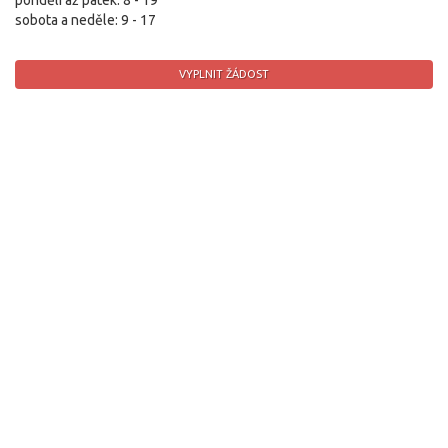
pondělí až pátek: 8 - 19
sobota a neděle: 9 - 17
VYPLNIT ŽÁDOST