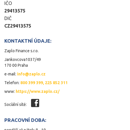
IČO
29413575
DIČ
CZ29413575
KONTAKTNÍ ÚDAJE:
Zaplo Finance s.r.o.
Jankovcova1037/49
170 00
Praha
e-mail:
info@zaplo.cz
Telefon:
800 399 399, 225 852 311
www:
https://www.zaplo.cz/
Socíální sítě:
PRACOVNÍ DOBA: