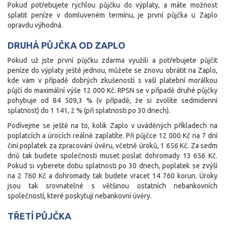
Pokud potřebujete rychlou půjčku do výplaty, a máte možnost
splatit peníze v domluveném termínu, je první půjčka u Zaplo
opravdu výhodná.
DRUHÁ PŮJČKA OD ZAPLO
Pokud už jste první půjčku zdarma využili a potřebujete půjčit
peníze do výplaty ještě jednou, můžete se znovu obrátit na Zaplo,
kde vám v případě dobrých zkušeností s vaší platební morálkou
půjčí do maximální výše 12 000 Kč. RPSN se v případě druhé půjčky
pohybuje od 84 509,3 % (v případě, že si zvolíte sedmidenní
splatnost) do 1 141, 2 % (při splatnosti po 30 dnech).
Podívejme se ještě na to, kolik Zaplo v uváděných příkladech na
poplatcích a úrocích reálně zaplatíte. Při půjčce 12 000 Kč na 7 dní
činí poplatek za zpracování úvěru, včetně úroků, 1 656 Kč. Za sedm
dnů tak budete společnosti muset poslat dohromady 13 656 Kč.
Pokud si vyberete dobu splatnosti po 30 dnech, poplatek se zvýší
na 2 760 Kč a dohromady tak budete vracet 14 760 korun. Úroky
jsou tak srovnatelné s většinou ostatních nebankovních
společností, které poskytují nebankovní úvěry.
TŘETÍ PŮJČKA