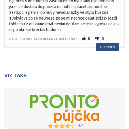
byt nizsi.s obchodnim zastupcem to bylo taky fajn.nedavno
jsem se dostala do potizi a nemohla splacet.prehodili se
zastupci a pani si do huby nevidi.urazky ve stylu hvezda
100kylova co se neunese ze se mi nechce delat atd.tak jestli
tohle mu z ou zamestnat nevim.doufam ze je to vyjimka co je x
di po okrese breclav hodonin
0
0
BYLA PRO VÁS TATO RECENZE UŽITEČNÁ?
ODPOVĚĎ
VIZ TAKÉ:
4.4