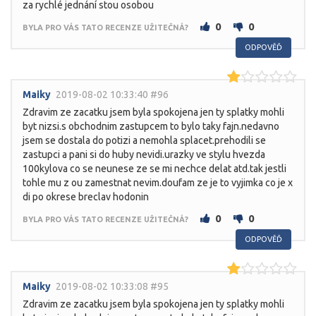
za rychlé jednání stou osobou
0
0
BYLA PRO VÁS TATO RECENZE UŽITEČNÁ?
ODPOVĚĎ
Maiky
2019-08-02 10:33:40 #96
Zdravim ze zacatku jsem byla spokojena jen ty splatky mohli
byt nizsi.s obchodnim zastupcem to bylo taky fajn.nedavno
jsem se dostala do potizi a nemohla splacet.prehodili se
zastupci a pani si do huby nevidi.urazky ve stylu hvezda
100kylova co se neunese ze se mi nechce delat atd.tak jestli
tohle mu z ou zamestnat nevim.doufam ze je to vyjimka co je x
di po okrese breclav hodonin
0
0
BYLA PRO VÁS TATO RECENZE UŽITEČNÁ?
ODPOVĚĎ
Maiky
2019-08-02 10:33:08 #95
Zdravim ze zacatku jsem byla spokojena jen ty splatky mohli