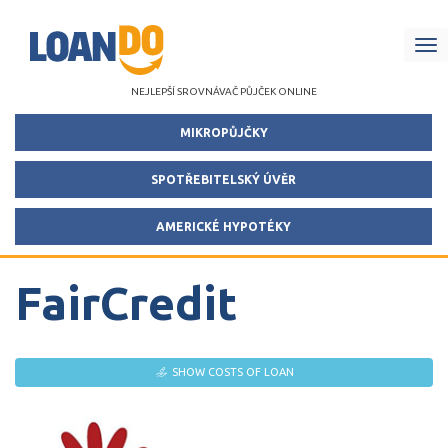
Me
NEJLEPŠÍ SROVNÁVAČ PŮJČEK ONLINE
MIKROPŮJČKY
SPOTŘEBITELSKÝ ÚVĚR
AMERICKÉ HYPOTÉKY
FairCredit
SHOW COSTS OF LOAN