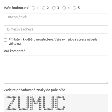
Vaše hodnocení
1
2
3
4
5
Přihlášení k odběru newsletteru. Vaše e-mailová adresa nebude
viditelná.
Váš komentář
Zadejte požadované znaky do pole níže
######## ##     ## ##     ## ##     ##  ######  

     ##  ##     ## ###   ### ##     ## ##    ## 

    ##   ##     ## #### #### ##     ## ##       

   ##    ##     ## ## ### ## ##     ## ##       

  ##     ##     ## ##     ## ##     ## ##       

 ##      ##     ## ##     ## ##     ## ##    ## 
