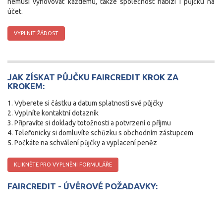
nemusí vyhovovat každému, takže společnost nabízí i půjčku na
účet.
VYPLNIT ŽÁDOST
JAK ZÍSKAT PŮJČKU FAIRCREDIT KROK ZA
KROKEM:
Vyberete si částku a datum splatnosti své půjčky
Vyplníte kontaktní dotazník
Připravíte si doklady totožnosti a potvrzení o příjmu
Telefonicky si domluvíte schůzku s obchodním zástupcem
Počkáte na schválení půjčky a vyplacení peněz
KLIKNĚTE PRO VYPLNĚNI FORMULÁŘE
FAIRCREDIT - ÚVĚROVÉ POŽADAVKY: