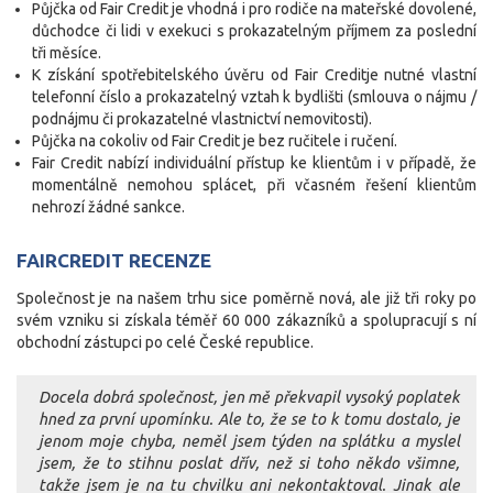
Půjčka od Fair Credit je vhodná i pro rodiče na mateřské dovolené,
důchodce či lidi v exekuci s prokazatelným příjmem za poslední
tři měsíce.
K získání spotřebitelského úvěru od Fair Creditje nutné vlastní
telefonní číslo a prokazatelný vztah k bydlišti (smlouva o nájmu /
podnájmu či prokazatelné vlastnictví nemovitosti).
Půjčka na cokoliv od Fair Credit je bez ručitele i ručení.
Fair Credit nabízí individuální přístup ke klientům i v případě, že
momentálně nemohou splácet, při včasném řešení klientům
nehrozí žádné sankce.
FAIRCREDIT RECENZE
Společnost je na našem trhu sice poměrně nová, ale již tři roky po
svém vzniku si získala téměř 60 000 zákazníků a spolupracují s ní
obchodní zástupci po celé České republice.
Docela dobrá společnost, jen mě překvapil vysoký poplatek
hned za první upomínku. Ale to, že se to k tomu dostalo, je
jenom moje chyba, neměl jsem týden na splátku a myslel
jsem, že to stihnu poslat dřív, než si toho někdo všimne,
takže jsem je na tu chvilku ani nekontaktoval. Jinak ale