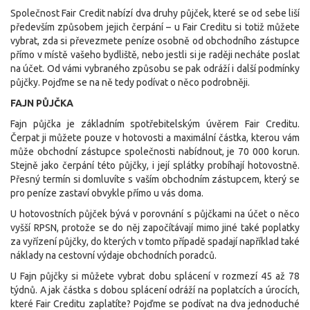
Společnost Fair Credit nabízí dva druhy půjček, které se od sebe liší
především způsobem jejich čerpání – u Fair Creditu si totiž můžete
vybrat, zda si převezmete peníze osobně od obchodního zástupce
přímo v místě vašeho bydliště, nebo jestli si je raději necháte poslat
na účet. Od vámi vybraného způsobu se pak odráží i další podmínky
půjčky. Pojďme se na ně tedy podívat o něco podrobněji.
FAJN PŮJČKA
Fajn půjčka je základním spotřebitelským úvěrem Fair Creditu.
Čerpat ji můžete pouze v hotovosti a maximální částka, kterou vám
může obchodní zástupce společnosti nabídnout, je 70 000 korun.
Stejně jako čerpání této půjčky, i její splátky probíhají hotovostně.
Přesný termín si domluvíte s vaším obchodním zástupcem, který se
pro peníze zastaví obvykle přímo u vás doma.
U hotovostních půjček bývá v porovnání s půjčkami na účet o něco
vyšší RPSN, protože se do něj započítávají mimo jiné také poplatky
za vyřízení půjčky, do kterých v tomto případě spadají například také
náklady na cestovní výdaje obchodních poradců.
U Fajn půjčky si můžete vybrat dobu splácení v rozmezí 45 až 78
týdnů. A jak částka s dobou splácení odráží na poplatcích a úrocích,
které Fair Creditu zaplatíte? Pojďme se podívat na dva jednoduché