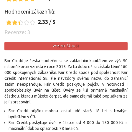
Hodnocení zákazníků:
2.33
/
5
Recenze: 3
VYPLNIT ŽÁDOST
Fair Credit je česká společnost se základním kapitálem ve výši 50
milionů korun vznikla v roce 2015. Za tu dobu už si získala téměř 60
000 spokojených zákazníků. Fair Credit spadá pod společnost Fair
Credit International SE, ale navzdory svému názvu do zahraničí
zatím neexpanduje. Fair Credit poskytuje půjčku v hotovosti i
spotřebitelský úvěr na účet. Úvěry se liší primárně maximální
částkou, kterou můžete čerpat, ale samozřejmě také poplatkem za
její zpracování.
Fair Credit půjčku mohou získat lidé starší 18 let s trvalým
bydlištěm v ČR.
Fair Credit poskytuje úvěr v částce od 4 000 do 150 000 Kč s
maximální dobou splatnosti 78 měsíců.