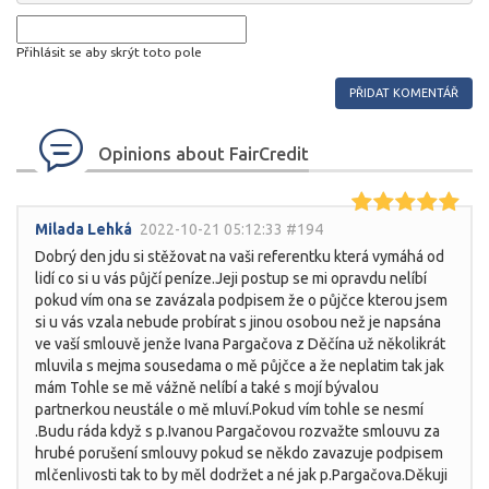
Přihlásit se aby skrýt toto pole
Opinions about FairCredit
Milada Lehká
2022-10-21 05:12:33 #194
Dobrý den jdu si stěžovat na vaši referentku která vymáhá od
lidí co si u vás půjčí peníze.Jeji postup se mi opravdu nelíbí
pokud vím ona se zavázala podpisem že o půjčce kterou jsem
si u vás vzala nebude probírat s jinou osobou než je napsána
ve vaší smlouvě jenže Ivana Pargačova z Děčína už několikrát
mluvila s mejma sousedama o mě půjčce a že neplatim tak jak
mám Tohle se mě vážně nelíbí a také s mojí bývalou
partnerkou neustále o mě mluví.Pokud vím tohle se nesmí
.Budu ráda když s p.Ivanou Pargačovou rozvažte smlouvu za
hrubé porušení smlouvy pokud se někdo zavazuje podpisem
mlčenlivosti tak to by měl dodržet a né jak p.Pargačova.Děkuji