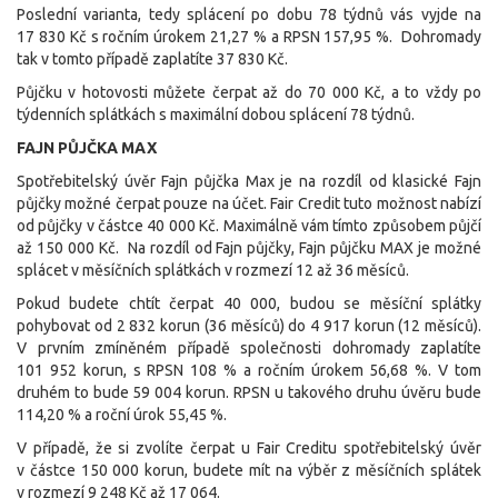
Poslední varianta, tedy splácení po dobu 78 týdnů vás vyjde na
17 830 Kč s ročním úrokem 21,27 % a RPSN 157,95 %. Dohromady
tak v tomto případě zaplatíte 37 830 Kč.
Půjčku v hotovosti můžete čerpat až do 70 000 Kč, a to vždy po
týdenních splátkách s maximální dobou splácení 78 týdnů.
FAJN PŮJČKA MAX
Spotřebitelský úvěr Fajn půjčka Max je na rozdíl od klasické Fajn
půjčky možné čerpat pouze na účet. Fair Credit tuto možnost nabízí
od půjčky v částce 40 000 Kč. Maximálně vám tímto způsobem půjčí
až 150 000 Kč. Na rozdíl od Fajn půjčky, Fajn půjčku MAX je možné
splácet v měsíčních splátkách v rozmezí 12 až 36 měsíců.
Pokud budete chtít čerpat 40 000, budou se měsíční splátky
pohybovat od 2 832 korun (36 měsíců) do 4 917 korun (12 měsíců).
V prvním zmíněném případě společnosti dohromady zaplatíte
101 952 korun, s RPSN 108 % a ročním úrokem 56,68 %. V tom
druhém to bude 59 004 korun. RPSN u takového druhu úvěru bude
114,20 % a roční úrok 55,45 %.
V případě, že si zvolíte čerpat u Fair Creditu spotřebitelský úvěr
v částce 150 000 korun, budete mít na výběr z měsíčních splátek
v rozmezí 9 248 Kč až 17 064.