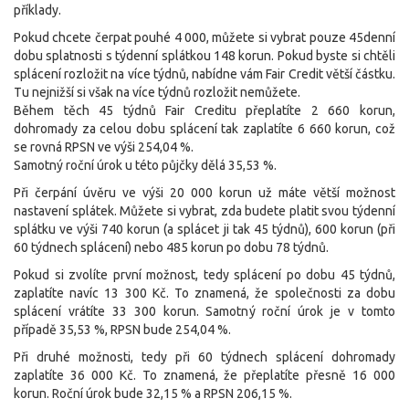
příklady.
Pokud chcete čerpat pouhé 4 000, můžete si vybrat pouze 45denní
dobu splatnosti s týdenní splátkou 148 korun. Pokud byste si chtěli
splácení rozložit na více týdnů, nabídne vám Fair Credit větší částku.
Tu nejnižší si však na více týdnů rozložit nemůžete.
Během těch 45 týdnů Fair Creditu přeplatíte 2 660 korun,
dohromady za celou dobu splácení tak zaplatíte 6 660 korun, což
se rovná RPSN ve výši 254,04 %.
Samotný roční úrok u této půjčky dělá 35,53 %.
Při čerpání úvěru ve výši 20 000 korun už máte větší možnost
nastavení splátek. Můžete si vybrat, zda budete platit svou týdenní
splátku ve výši 740 korun (a splácet ji tak 45 týdnů), 600 korun (při
60 týdnech splácení) nebo 485 korun po dobu 78 týdnů.
Pokud si zvolíte první možnost, tedy splácení po dobu 45 týdnů,
zaplatíte navíc 13 300 Kč. To znamená, že společnosti za dobu
splácení vrátíte 33 300 korun. Samotný roční úrok je v tomto
případě 35,53 %, RPSN bude 254,04 %.
Při druhé možnosti, tedy při 60 týdnech splácení dohromady
zaplatíte 36 000 Kč. To znamená, že přeplatíte přesně 16 000
korun. Roční úrok bude 32,15 % a RPSN 206,15 %.