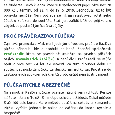
kontaktuje na telefonním čísle uvedeném v žádosti o úvěr. Vybírat
se bude ze všech klientů, kteří si u společnosti půjčili více než 20
000 Kč v termínu od 22. 4. do 19. 5. 2019. Jednodušší už to být
opravdu nemůže. Není potřeba se nikam registrovat, volat nebo
žádat o zařazení do soutěže. Stačí jen zařídit běžnou půjčku a o
zbytek se postará tým RazDva půjčky.
PROČ PRÁVĚ RAZDVA PŮJČKA?
Zajímavá promoakce však není jediným důvodem, proč po RazDva
půjčce sáhnout. Jde o produkt oblíbené finanční společnosti
ProfiCredit
, která se pravidelně umisťuje na prvních příčkách
našich
srovnávacích žebříčků
. A není divu. ProfiCredit se může
opřít o více než 24 let zkušeností. Za tuto dlouhou dobu už
společnost poskytla půjčky za desítky miliard korun. Přidat se do
zástupu jejích spokojených klientů proto určitě není špatný nápad.
PŮJČKA RYCHLE A BEZPEČNĚ
Na samotné RazDva půjčce oceníte hlavně její rychlost. Peníze
můžete mít na účtu už 15 minut po schválení žádosti. Získat můžete
5 až 100 tisíc korun, které můžete použít na cokoliv si zamanete.
Půjčku vyřídíte jednoduše online od začátku do konce. Rychle a
bezpečně.