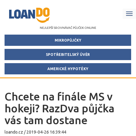
Me
NEJLEPŠÍ SROVNÁVAČ PŮJČEK ONLINE
MIKROPŮJČKY
SPOTŘEBITELSKÝ ÚVĚR
AMERICKÉ HYPOTÉKY
Chcete na finále MS v
hokeji? RazDva půjčka
vás tam dostane
loando.cz
/
2019-04-26 16:39:44