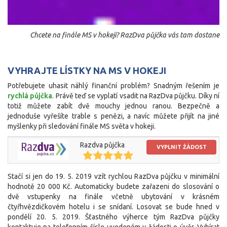
Chcete na finále MS v hokeji? RazDva půjčka vás tam dostane
VYHRAJTE LÍSTKY NA MS V HOKEJI
Potřebujete uhasit náhlý finanční problém? Snadným řešením je
rychlá půjčka
. Právě teď se vyplatí vsadit na RazDva půjčku. Díky ní
totiž můžete zabít dvě mouchy jednou ranou. Bezpečně a
jednoduše vyřešíte trable s penězi, a navíc můžete přijít na jiné
myšlenky při sledování finále MS světa v hokeji.
Razdva půjčka
VYPLNIT ŽÁDOST
Stačí si jen do 19. 5. 2019 vzít rychlou RazDva půjčku v minimální
hodnotě 20 000 Kč. Automaticky budete zařazeni do slosování o
dvě vstupenky na finále včetně ubytování v krásném
čtyřhvězdičkovém hotelu i se snídaní. Losovat se bude hned v
pondělí 20. 5. 2019. Šťastného výherce tým RazDva půjčky