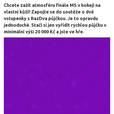
Chcete zažít atmosféru finále MS v hokeji na
vlastní kůži? Zapojte se do soutěže o dvě
vstupenky s RazDva půjčkou. Je to opravdu
jednoduché. Stačí si jen vyřídit rychlou půjčku v
minimální výši 20 000 Kč a jste ve hře.