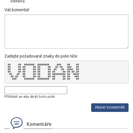
viditelná.
Váš komentář
Zadejte požadované znaky do pole níže
##     ##  #######  ########     ###    ##    ## 

##     ## ##     ## ##     ##   ## ##   ###   ## 

##     ## ##     ## ##     ##  ##   ##  ####  ## 

##     ## ##     ## ##     ## ##     ## ## ## ## 

 ##   ##  ##     ## ##     ## ######### ##  #### 

  ## ##   ##     ## ##     ## ##     ## ##   ### 

Přihlásit se aby skrýt toto pole
Komentáře