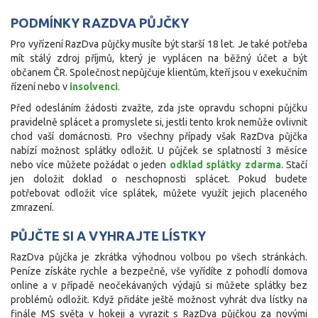
PODMÍNKY RAZDVA PŮJČKY
Pro vyřízení RazDva půjčky musíte být starší 18 let. Je také potřeba
mít stálý zdroj příjmů, který je vyplácen na běžný účet a být
občanem ČR. Společnost nepůjčuje klientům, kteří jsou v exekučním
řízení nebo v
insolvenci
.
Před odesláním žádosti zvažte, zda jste opravdu schopni půjčku
pravidelně splácet a promyslete si, jestli tento krok nemůže ovlivnit
chod vaší domácnosti. Pro všechny případy však RazDva půjčka
nabízí možnost splátky odložit. U půjček se splatností 3 měsíce
nebo více můžete požádat o jeden
odklad splátky zdarma
. Stačí
jen doložit doklad o neschopnosti splácet. Pokud budete
potřebovat odložit více splátek, můžete využít jejich placeného
zmrazení.
PŮJČTE SI A VYHRAJTE LÍSTKY
RazDva půjčka je zkrátka výhodnou volbou po všech stránkách.
Peníze získáte rychle a bezpečně, vše vyřídíte z pohodlí domova
online a v případě neočekávaných výdajů si můžete splátky bez
problémů odložit. Když přidáte ještě možnost vyhrát dva lístky na
finále MS světa v hokeji a vyrazit s RazDva půjčkou za novými