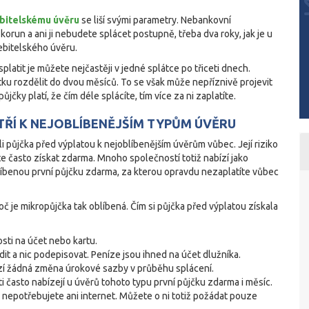
bitelskému úvěru
se liší svými parametry. Nebankovní
korun a ani ji nebudete splácet postupně, třeba dva roky, jak je u
ebitelského úvěru.
latit je můžete nejčastěji v jedné splátce po třiceti dnech.
tku rozdělit do dvou měsíců. To se však může nepříznivě projevit
jčky platí, že čím déle splácíte, tím více za ni zaplatíte.
ŘÍ K NEJOBLÍBENĚJŠÍM TYPŮM ÚVĚRU
i půjčka před výplatou k nejoblíbenějším úvěrům vůbec. Její riziko
e často získat zdarma. Mnoho společností totiž nabízí jako
oblíbenou první půjčku zdarma, za kterou opravdu nezaplatíte vůbec
 je mikropůjčka tak oblíbená. Čím si půjčka před výplatou získala
sti na účet nebo kartu.
it a nic podepisovat. Peníze jsou ihned na účet dlužníka.
rozí žádná změna úrokové sazby v průběhu splácení.
i často nabízejí u úvěrů tohoto typu první půjčku zdarma i měsíc.
o nepotřebujete ani internet. Můžete o ni totiž požádat pouze