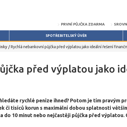
PRVNÍ PŮJČKA ZDARMA
SROVN
SPOTŘEBITELSKÝ ÚVĚR
inky
/
Rychlá nebankovní půjčka před výplatou jako ideální řešení finanč
jčka před výplatou jako id
hledáte rychlé peníze ihned? Potom je tím pravým p
k či tisíců korun s maximální dobou splatnosti větši
ka do 10 minut nebo nejčastěji půjčka před výplatou.