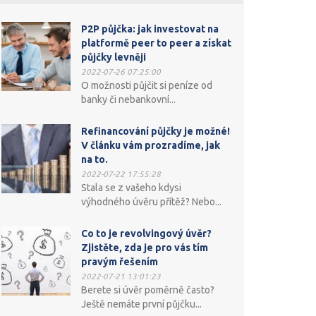
P2P půjčka: jak investovat na
platformě peer to peer a získat
půjčky levněji
2022-07-26 07:25:00
O možnosti půjčit si peníze od
banky či nebankovní...
Refinancování půjčky je možné!
V článku vám prozradíme, jak
na to.
2022-07-22 17:55:28
Stala se z vašeho kdysi
výhodného úvěru přítěž? Nebo...
Co to je revolvingový úvěr?
Zjistěte, zda je pro vás tím
pravým řešením
2022-07-21 13:01:23
Berete si úvěr poměrně často?
Ještě nemáte první půjčku...