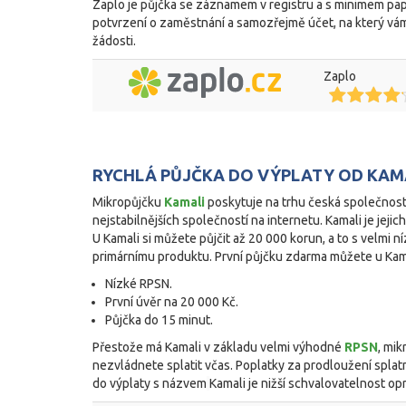
Zaplo je půjčka se záznamem v registru a s minimem pap
potvrzení o zaměstnání a samozřejmě účet, na který vám
žádosti.
Zaplo
RYCHLÁ PŮJČKA DO VÝPLATY OD KAM
Mikropůjčku
Kamali
poskytuje na trhu česká společnost 
nejstabilnějších společností na internetu. Kamali je jeji
U Kamali si můžete půjčit až 20 000 korun, a to s velmi 
primárnímu produktu. První půjčku zdarma můžete u Kama
Nízké RPSN.
První úvěr na 20 000 Kč.
Půjčka do 15 minut.
Přestože má Kamali v základu velmi výhodné
RPSN
, mik
nezvládnete splatit včas. Poplatky za prodloužení splat
do výplaty s názvem
Kamali je nižší schvalovatelnost o