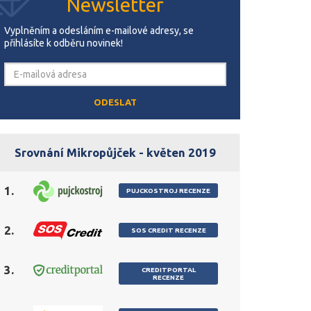
Newsletter
Vyplněním a odesláním e-mailové adresy, se
přihlásíte k odběru novinek!
Srovnání Mikropůjček - květen 2019
1.
PUJCKOSTROJ RECENZE
2.
SOS CREDIT RECENZE
3.
CREDITPORTAL
RECENZE