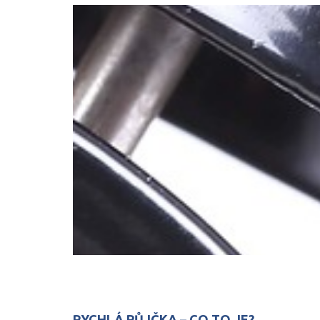
RYCHLÁ PŮJČKA – CO TO JE?