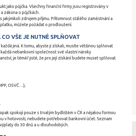
kt jako půjčka. Všechny finanční firmy jsou registrovány v
e a zákona o půjčkách.
 s jakýmkoli zdrojem příjmu. Přítomnost stálého zaměstnání a
oplatku, můžete požádat o prodloužení.
A CO VŠE JE NUTNÉ SPLŇOVAT
každá jiná. K tomu, abyste ji získali, musíte většinou splňovat
má každá nebankovní společnost své vlastní nároky
nství, je téměř jisté, že pro její získání budete muset splňovat
HPP, OSVČ…),
.
naopak spokojí pouze s trvalým bydlištěm v ČR a nějakou formou
čku v hotovosti, nebudete potřebovat bankovní účet. Seznam
 výplaty do 30 dnů a u dlouhodobých.