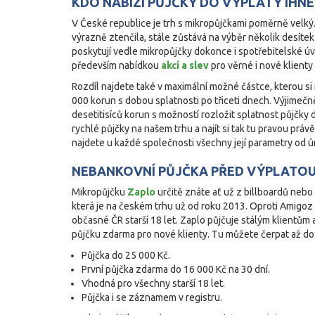
KDO NABÍZÍ PŮJČKY DO VÝPLATY IHNE
V České republice je trh s mikropůjčkami poměrně velký
výrazně ztenčila, stále zůstává na výběr několik desíte
poskytují vedle mikropůjčky dokonce i spotřebitelské úv
především nabídkou
akcí a slev
pro věrné i nové klient
Rozdíl najdete také v maximální možné částce, kterou si m
000 korun s dobou splatnosti po třiceti dnech. Výjimečn
desetitisíců korun s možností rozložit splatnost půjčky 
rychlé půjčky na našem trhu a najít si tak tu pravou prá
najdete u každé společnosti všechny její parametry od 
NEBANKOVNÍ PŮJČKA PŘED VÝPLATOU
Mikropůjčku
Zaplo
určitě znáte ať už z billboardů nebo
která je na českém trhu už od roku 2013. Oproti Amigoz m
občasné ČR starší 18 let. Zaplo půjčuje stálým klientům 
půjčku zdarma pro nové klienty. Tu můžete čerpat až do
Půjčka do 25 000 Kč.
První půjčka zdarma do 16 000 Kč na 30 dní.
Vhodná pro všechny starší 18 let.
Půjčka i se záznamem v registru.