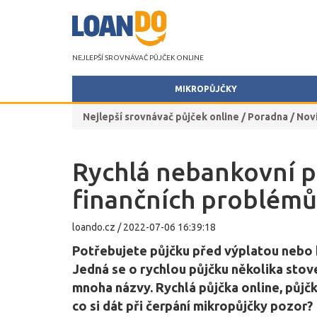
NEJLEPŠÍ SROVNÁVAČ PŮJČEK ONLINE
MIKROPŮJČKY
Nejlepší srovnávač půjček online
/
Poradna
/
Nov
Rychlá nebankovní pů
finančních problémů
loando.cz
/
2022-07-06 16:39:18
Potřebujete půjčku před výplatou nebo 
Jedná se o rychlou půjčku několika stove
mnoha názvy. Rychlá půjčka online, půjč
co si dát při čerpání mikropůjčky pozor?