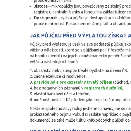
prostřednictvím SMS.
Jistota
– mikropůjčky jsou považovány za stejný produ
registru u centrální banky a fungují na základě licenc
Dostupnost
– rychlá půjčka je dostupná pro každého
praxe není nutná. Pokud není možné platbu uhradit p
JAK PŮJČKU PŘED VÝPLATOU ZÍSKAT 
Půjčky před výplatou je však ve své podstatě půjčka jako 
většinu náležitostí, které se s půjčkami pojí. Přestože 
na bonitu klientů i na jejich zaměstnanecký poměr či obča
většinu následujících bodů:
občanství nebo alespoň trvalé bydliště na území ČR,
žádná exekuce či insolvence,
pravidelný a prokazatelný trvalý příjem
(důchod, 
bez negativních záznamů v
registrech dlužníků
,
vlastní bankovní účet a telefon,
možnost poslat 1 Kč předem jako registrační poplatek
Některé společnosti vyžadují ještě něco navíc, jiné se 
prokazatelného příjmu. Pokud si žádáte například o půj
dokumentů se také může lišit u krátkodobých půjček do