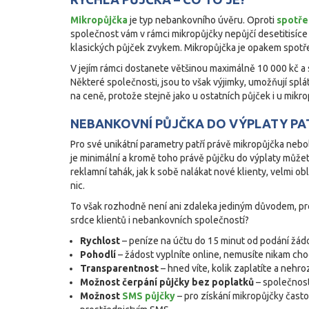
Mikropůjčka
je typ nebankovního úvěru. Oproti
spotře
společnost vám v rámci mikropůjčky nepůjčí desetitisíce 
klasických půjček zvykem. Mikropůjčka je opakem spotř
V jejím rámci dostanete většinou maximálně 10 000 kč a sp
Některé společnosti, jsou to však výjimky, umožňují splá
na ceně, protože stejně jako u ostatních půjček i u mikropů
NEBANKOVNÍ PŮJČKA DO VÝPLATY PAT
Pro své unikátní parametry patří právě mikropůjčka nebol
je minimální a kromě toho právě půjčku do výplaty můžet
reklamní tahák, jak k sobě nalákat nové klienty, velmi 
nic.
To však rozhodně není ani zdaleka jediným důvodem, proč
srdce klientů i nebankovních společností?
Rychlost
– peníze na účtu do 15 minut od podání žádo
Pohodlí
– žádost vyplníte online, nemusíte nikam chod
Transparentnost
– hned víte, kolik zaplatíte a neh
Možnost čerpání půjčky bez poplatků
– společnost
Možnost
SMS půjčky
– pro získání mikropůjčky čast