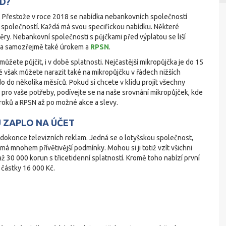
D?
. Přestože v roce 2018 se nabídka nebankovních společností
k společností. Každá má svou specifickou nabídku. Některé
ěry. Nebankovní společnosti s půjčkami před výplatou se liší
y a samozřejmě také úrokem a
RPSN
.
ůžete půjčit, i v době splatnosti. Nejčastější mikropůjčka je do 15
ě však můžete narazit také na mikropůjčku v řádech nižších
do do několika měsíců. Pokud si chcete v klidu projít všechny
vě pro vaše potřeby, podívejte se na naše srovnání mikropůjček, kde
úroků a RPSN až po možné akce a slevy.
 ZAPLO NA ÚČET
 dokonce televizních reklam. Jedná se o lotyšskou společnost,
á mnohem přívětivější podmínky. Mohou si ji totiž vzít všichni
až 30 000 korun s třicetidenní splatností. Kromě toho nabízí první
 částky 16 000 Kč.