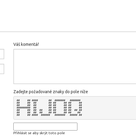
Váš komentář
Zadejte požadované znaky do pole níže
##     ## ####       ##  #######   #######  

##     ##  ##        ## ##     ## ##     ## 

##     ##  ##        ## ##     ## ##     ## 

#########  ##        ## ##     ## ##     ## 

##     ##  ##  ##    ## ##     ## ##  ## ## 

##     ##  ##  ##    ## ##     ## ##    ##  

Přihlásit se aby skrýt toto pole