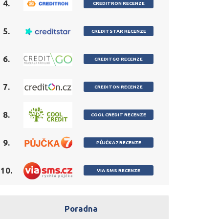
4.
CREDITRON RECENZE
5.
CREDITSTAR RECENZE
6.
CREDITGO RECENZE
7.
CREDITON RECENZE
8.
COOL CREDIT RECENZE
9.
PŮJČKA7 RECENZE
10.
VIA SMS RECENZE
Poradna