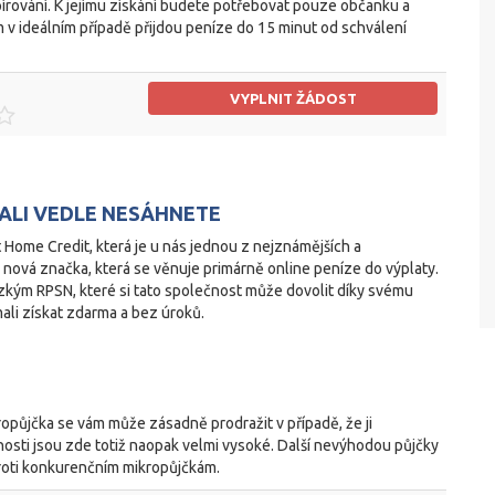
írování. K jejímu získání budete potřebovat pouze občanku a
 v ideálním případě přijdou peníze do 15 minut od schválení
VYPLNIT ŽÁDOST
ALI VEDLE NESÁHNETE
Home Credit, která je u nás jednou z nejznámějších a
ch nová značka, která se věnuje primárně online peníze do výplaty.
nízkým RPSN, které si tato společnost může dovolit díky svému
li získat zdarma a bez úroků.
ropůjčka se vám může zásadně prodražit v případě, že ji
nosti jsou zde totiž naopak velmi vysoké. Další nevýhodou půjčky
proti konkurenčním mikropůjčkám.