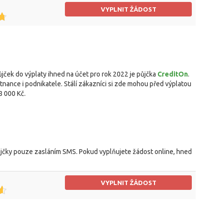
VYPLNIT ŽÁDOST
ček do výplaty ihned na účet pro rok 2022 je půjčka
CreditOn
.
nance i podnikatele. Stálí zákazníci si zde mohou před výplatou
8 000 Kč.
jčky pouze zasláním SMS. Pokud vyplňujete žádost online, hned
VYPLNIT ŽÁDOST