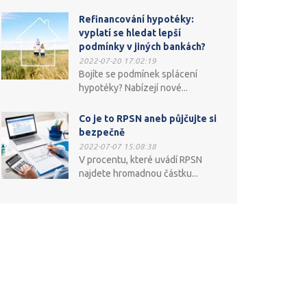
Refinancování hypotéky:
vyplatí se hledat lepší
podmínky v jiných bankách?
2022-07-20 17:02:19
Bojíte se podmínek splácení
hypotéky? Nabízejí nové...
Co je to RPSN aneb půjčujte si
bezpečně
2022-07-07 15:08:38
V procentu, které uvádí RPSN
najdete hromadnou částku...