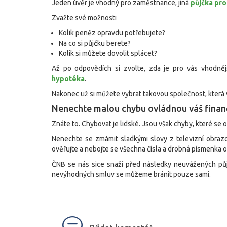
Jeden úvěr je vhodný pro zaměstnance, jiná
půjčka pr
Zvažte své možnosti
Kolik peněz opravdu potřebujete?
Na co si půjčku berete?
Kolik si můžete dovolit splácet?
Až po odpovědích si zvolte, zda je pro vás vhodněj
hypotéka
.
Nakonec už si můžete vybrat takovou společnost, která
Nenechte malou chybu ovládnou váš finanč
Znáte to. Chybovat je lidské. Jsou však chyby, které se 
Nenechte se zmámit sladkými slovy z televizní obrazo
ověřujte a nebojte se všechna čísla a drobná písmenka o
ČNB se nás sice snaží před následky neuvážených půjče
nevýhodných smluv se můžeme bránit pouze sami.