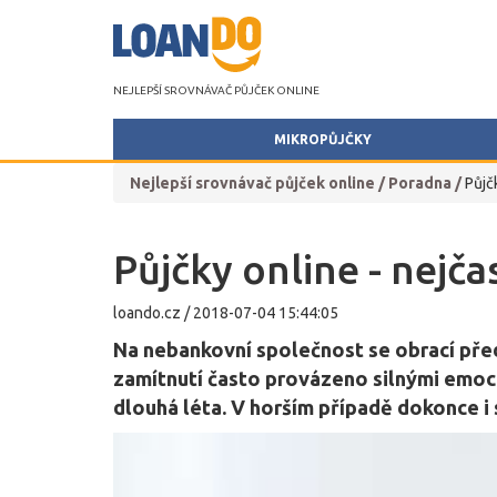
NEJLEPŠÍ SROVNÁVAČ PŮJČEK ONLINE
MIKROPŮJČKY
Nejlepší srovnávač půjček online
/
Poradna
/
Půjč
Půjčky online - nejča
loando.cz
/
2018-07-04 15:44:05
Na nebankovní společnost se obrací přede
zamítnutí často provázeno silnými emoc
dlouhá léta. V horším případě dokonce i s