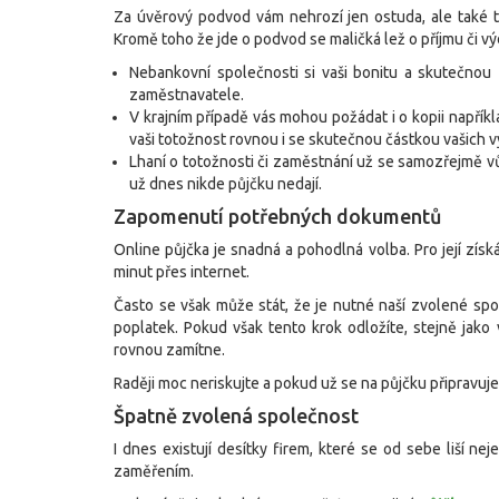
Za úvěrový podvod vám nehrozí jen ostuda, ale také 
Kromě toho že jde o podvod se maličká lež o příjmu či vý
Nebankovní společnosti si vaši bonitu a skutečnou f
zaměstnavatele.
V krajním případě vás mohou požádat i o kopii napříkl
vaši totožnost rovnou i se skutečnou částkou vašich v
Lhaní o totožnosti či zaměstnání už se samozřejmě 
už dnes nikde půjčku nedají.
Zapomenutí potřebných dokumentů
Online půjčka je snadná a pohodlná volba. Pro její získá
minut přes internet.
Často se však může stát, že je nutné naší zvolené spo
poplatek. Pokud však tento krok odložíte, stejně jako
rovnou zamítne.
Raději moc neriskujte a pokud už se na půjčku připravuj
Špatně zvolená společnost
I dnes existují desítky firem, které se od sebe liší 
zaměřením.