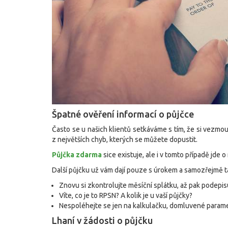
Špatné ověření informací o půjčce
Často se u našich klientů setkáváme s tím, že si vezmou p
z největších chyb, kterých se můžete dopustit.
Půjčka zdarma
sice existuje, ale i v tomto případě jde 
Další půjčku už vám dají pouze s úrokem a samozřejmě t
Znovu si zkontrolujte měsíční splátku, až pak podepi
Víte, co je to RPSN? A kolik je u vaší půjčky?
Nespoléhejte se jen na kalkulačku, domluvené parame
Lhaní v žádosti o půjčku