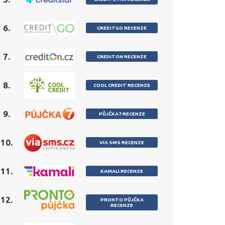
6.
CREDITGO RECENZE
7.
CREDITON RECENZE
8.
COOL CREDIT RECENZE
9.
PŮJČKA7 RECENZE
10.
VIA SMS RECENZE
11.
KAMALI RECENZE
12.
PRONTO PŮJČKA
RECENZE