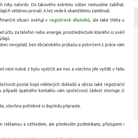
tři roky natvrdo. Do takového extrému vůbec nemusíme zabíhat.
dajích většinou provalí. A lež vede k okamžitému zamítnutí.
inanční situaci ověřují v
registrech dlužníků
, ale také třeba u
ad účtu za telefon nebo energie, prostřednictvím kterého si ověří
ýdajů.
vůbec nevyplatí, bez občanského průkazu a potvrzení z práce vám
ní není nutné z bytu vystrčit ani nos a všechno jde vyřídit v řádu
lečnosti poslat kopii některých dokladů a občas také registrační
 v případě špatného kontaktu vám společnost žádost stornuje či
ete, všechno potřebné si dopředu připravte.
nejen reklamou a vzhledem, ale především podmínkami, přístupem i