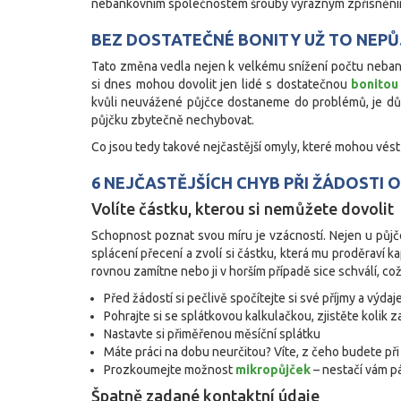
nebankovním společnostem šrouby výrazným zpřísněním
BEZ DOSTATEČNÉ BONITY UŽ TO NEPŮ
Tato změna vedla nejen k velkému snížení počtu nebank
si dnes mohou dovolit jen lidé s dostatečnou
bonitou
kvůli neuvážené půjčce dostaneme do problémů, je důle
půjčku zbytečně nechybovat.
Co jsou tedy takové nejčastější omyly, které mohou vés
6 NEJČASTĚJŠÍCH CHYB PŘI ŽÁDOSTI 
Volíte částku, kterou si nemůžete dovolit
Schopnost poznat svou míru je vzácností. Nejen u půj
splácení přecení a zvolí si částku, která mu proděraví
rovnou zamítne nebo ji v horším případě sice schválí, 
Před žádostí si pečlivě spočítejte si své příjmy a výdaje
Pohrajte si se splátkovou kalkulačkou, zjistěte kolik 
Nastavte si přiměřenou měsíční splátku
Máte práci na dobu neurčitou? Víte, z čeho budete při
Prozkoumejte možnost
mikropůjček
– nestačí vám p
Špatně zadané kontaktní údaje