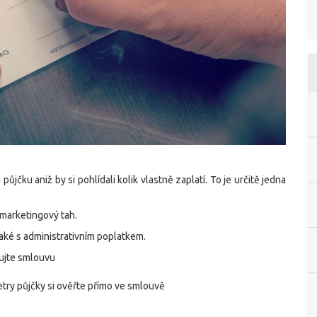
ůjčku aniž by si pohlídali kolik vlastně zaplatí. To je určitě jedna
o marketingový tah.
aké s administrativním poplatkem.
sujte smlouvu
try půjčky si ověřte přímo ve smlouvě