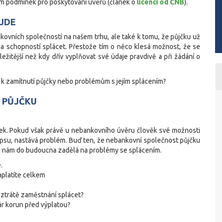
 podmínek pro poskytování úvěrů (článek o
licenci od ČNB
).
JDE
ovních společností na našem trhu, ale také k tomu, že půjčku už
a schopností splácet. Přestože tím o něco klesá možnost, že se
žitější než kdy dřív vyplňovat své údaje pravdivě a při žádání o
t k zamítnutí půjčky nebo problémům s jejím splácením?
O PŮJČKU
ček. Pokud však právě u nebankovního úvěru člověk své možnosti
 kapsu, nastává problém. Buď ten, že nebankovní společnost půjčku
což nám do budoucna zadělá na problémy se splácením.
.
zaplatíte celkem
 ztrátě zaměstnání splácet?
ár korun před výplatou?