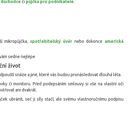
o důchodce
či
půjčka pro podnikatele
.
ší mikropůjčka,
spotřebitelský úvěr
nebo dokonce
americká
 vám sedne nejlépe
ní život
odpouští snáze a jiné, které vás budou pronásledovat dlouhá léta.
vky či monitoru. Před podepsáním smlouvy si vše na vlastní oči
věřovat ani dvakrát.
k ubránit, seč ji síly stačí, ale svému vlastnoručnímu podpisu