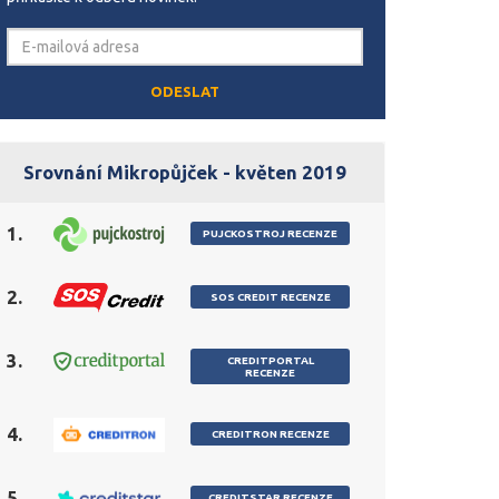
Srovnání Mikropůjček - květen 2019
1.
PUJCKOSTROJ RECENZE
2.
SOS CREDIT RECENZE
3.
CREDITPORTAL
RECENZE
4.
CREDITRON RECENZE
5.
CREDITSTAR RECENZE