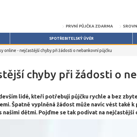
PRVNÍ PŮJČKA ZDARMA
SROVN
SPOTŘEBITELSKÝ ÚVĚR
ky online - nejčastější chyby při žádosti o nebankovní půjčku
stější chyby při žádosti o 
vším lidé, kteří potřebují půjčku rychle a bez zbyteč
emi. Špatně vyplněná žádost může navíc vést také k
 našimi dětmi. Pojďme se tak podívat na nejčastější c