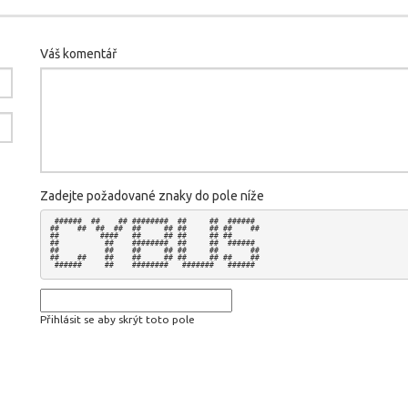
Váš komentář
Zadejte požadované znaky do pole níže
 ######  ##    ## ########  ##     ##  ######  

##    ##  ##  ##  ##     ## ##     ## ##    ## 

##         ####   ##     ## ##     ## ##       

##          ##    ########  ##     ##  ######  

##          ##    ##     ## ##     ##       ## 

##    ##    ##    ##     ## ##     ## ##    ## 

Přihlásit se aby skrýt toto pole