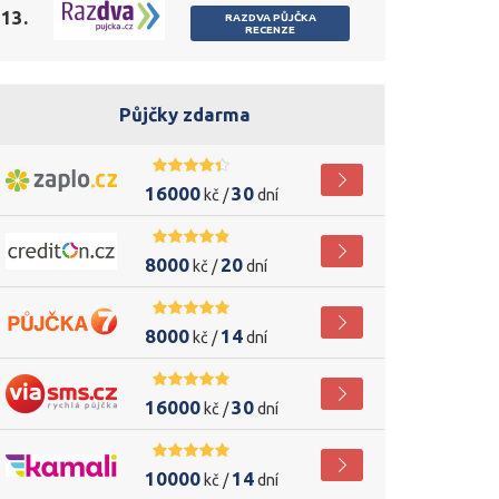
13.
RAZDVA PŮJČKA
RECENZE
Půjčky zdarma
16000
30
kč /
dní
8000
20
kč /
dní
8000
14
kč /
dní
16000
30
kč /
dní
10000
14
kč /
dní