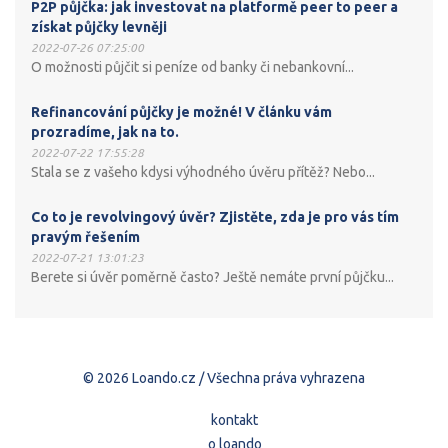
P2P půjčka: jak investovat na platformě peer to peer a
získat půjčky levněji
2022-07-26 07:25:00
O možnosti půjčit si peníze od banky či nebankovní...
Refinancování půjčky je možné! V článku vám
prozradíme, jak na to.
2022-07-22 17:55:28
Stala se z vašeho kdysi výhodného úvěru přítěž? Nebo...
Co to je revolvingový úvěr? Zjistěte, zda je pro vás tím
pravým řešením
2022-07-21 13:01:23
Berete si úvěr poměrně často? Ještě nemáte první půjčku...
© 2026 Loando.cz / Všechna práva vyhrazena
kontakt
o loando