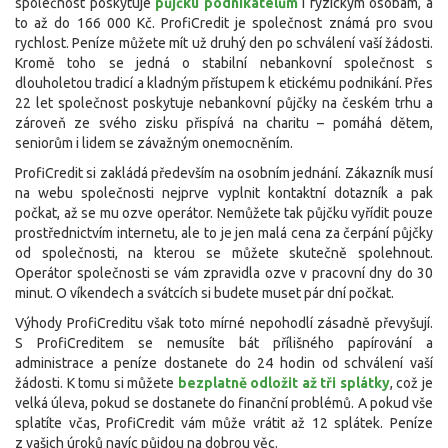
společnost poskytuje
půjčku podnikatelům
i fyzickým osobám, a
to až do 166 000 Kč. ProfiCredit je společnost známá pro svou
rychlost. Peníze můžete mít už druhý den po schválení vaší žádosti.
Kromě toho se jedná o stabilní nebankovní společnost s
dlouholetou tradicí a kladným přístupem k etickému podnikání. Přes
22 let společnost poskytuje nebankovní půjčky na českém trhu a
zároveň ze svého zisku přispívá na charitu – pomáhá dětem,
seniorům i lidem se závažným onemocněním.
ProfiCredit si zakládá především na osobním jednání. Zákazník musí
na webu společnosti nejprve vyplnit kontaktní dotazník a pak
počkat, až se mu ozve operátor. Nemůžete tak půjčku vyřídit pouze
prostřednictvím internetu, ale to je jen malá cena za čerpání půjčky
od společnosti, na kterou se můžete skutečně spolehnout.
Operátor společnosti se vám zpravidla ozve v pracovní dny do 30
minut. O víkendech a svátcích si budete muset pár dní počkat.
Výhody ProfiCreditu však toto mírné nepohodlí zásadně převyšují.
S ProfiCreditem se nemusíte bát přílišného papírování a
administrace a peníze dostanete do 24 hodin od schválení vaší
žádosti. K tomu si můžete
bezplatně odložit až tři splátky
, což je
velká úleva, pokud se dostanete do finanční problémů. A pokud vše
splatíte včas, ProfiCredit vám může vrátit až 12 splátek. Peníze
z vašich úroků navíc půjdou na dobrou věc.