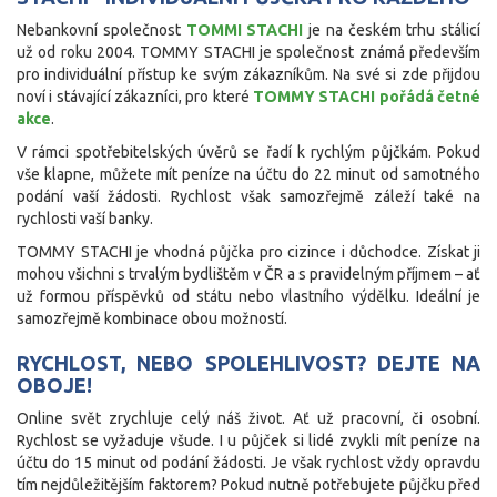
Nebankovní společnost
TOMMI STACHI
je na českém trhu stálicí
už od roku 2004. TOMMY STACHI je společnost známá především
pro individuální přístup ke svým zákazníkům. Na své si zde přijdou
noví i stávající zákazníci, pro které
TOMMY STACHI pořádá četné
akce
.
V rámci spotřebitelských úvěrů se řadí k rychlým půjčkám. Pokud
vše klapne, můžete mít peníze na účtu do 22 minut od samotného
podání vaší žádosti. Rychlost však samozřejmě záleží také na
rychlosti vaší banky.
TOMMY STACHI je vhodná půjčka pro cizince i důchodce. Získat ji
mohou všichni s trvalým bydlištěm v ČR a s pravidelným příjmem – ať
už formou příspěvků od státu nebo vlastního výdělku. Ideální je
samozřejmě kombinace obou možností.
RYCHLOST, NEBO SPOLEHLIVOST? DEJTE NA
OBOJE!
Online svět zrychluje celý náš život. Ať už pracovní, či osobní.
Rychlost se vyžaduje všude. I u půjček si lidé zvykli mít peníze na
účtu do 15 minut od podání žádosti. Je však rychlost vždy opravdu
tím nejdůležitějším faktorem? Pokud nutně potřebujete půjčku před