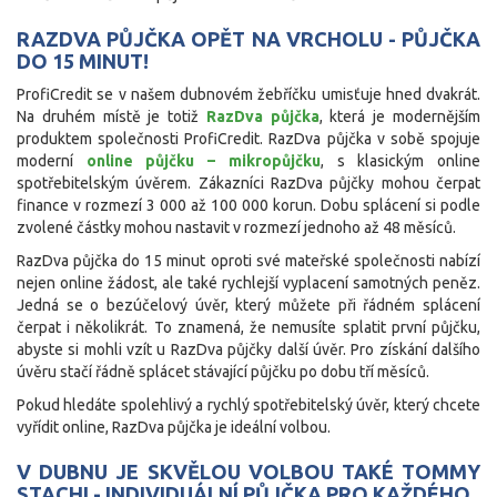
RAZDVA PŮJČKA OPĚT NA VRCHOLU - PŮJČKA
DO 15 MINUT!
ProfiCredit se v našem dubnovém žebříčku umisťuje hned dvakrát.
Na druhém místě je totiž
RazDva půjčka
, která je modernějším
produktem společnosti ProfiCredit. RazDva půjčka v sobě spojuje
moderní
online půjčku – mikropůjčku
, s klasickým online
spotřebitelským úvěrem. Zákazníci RazDva půjčky mohou čerpat
finance v rozmezí 3 000 až 100 000 korun. Dobu splácení si podle
zvolené částky mohou nastavit v rozmezí jednoho až 48 měsíců.
RazDva půjčka do 15 minut oproti své mateřské společnosti nabízí
nejen online žádost, ale také rychlejší vyplacení samotných peněz.
Jedná se o bezúčelový úvěr, který můžete při řádném splácení
čerpat i několikrát. To znamená, že nemusíte splatit první půjčku,
abyste si mohli vzít u RazDva půjčky další úvěr. Pro získání dalšího
úvěru stačí řádně splácet stávající půjčku po dobu tří měsíců.
Pokud hledáte spolehlivý a rychlý spotřebitelský úvěr, který chcete
vyřídit online, RazDva půjčka je ideální volbou.
V DUBNU JE SKVĚLOU VOLBOU TAKÉ TOMMY
STACHI - INDIVIDUÁLNÍ PŮJČKA PRO KAŽDÉHO