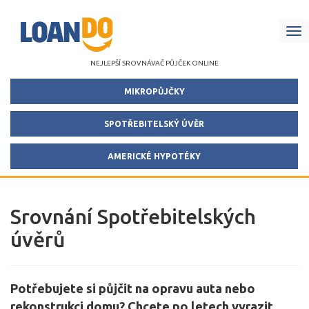
Me
NEJLEPŠÍ SROVNÁVAČ PŮJČEK ONLINE
MIKROPŮJČKY
SPOTŘEBITELSKÝ ÚVĚR
AMERICKÉ HYPOTÉKY
Srovnání Spotřebitelských
úvěrů
Potřebujete si půjčit na opravu auta nebo
rekonstrukci domu? Chcete po letech vyrazit