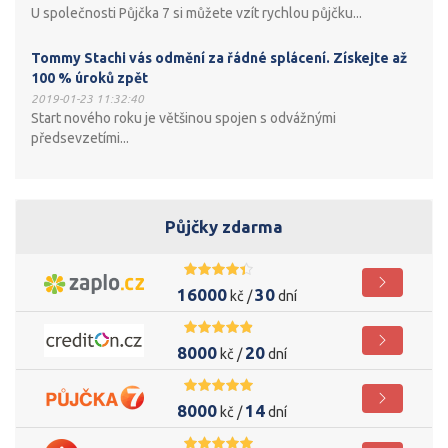
U společnosti Půjčka 7 si můžete vzít rychlou půjčku...
Tommy Stachi vás odmění za řádné splácení. Získejte až
100 % úroků zpět
2019-01-23 11:32:40
Start nového roku je většinou spojen s odvážnými
předsevzetími...
Půjčky zdarma
16000
30
kč /
dní
8000
20
kč /
dní
8000
14
kč /
dní