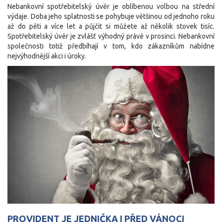
Nebankovní spotřebitelský úvěr je oblíbenou volbou na střední
výdaje. Doba jeho splatnosti se pohybuje většinou od jednoho roku
až do pěti a více let a půjčit si můžete až několik stovek tisíc.
Spotřebitelský úvěr je zvlášť výhodný právě v prosinci. Nebankovní
společnosti totiž předbíhají v tom, kdo zákazníkům nabídne
nejvýhodnější akci i úroky.
PROVIDENT JE JEDNIČKA I PŘED VÁNOCI