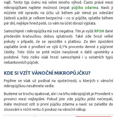
najít. Tento typ úvěru má velmi mnoho výhod. Často právě mezi
mikropůjčkami najdete možnost čerpat
půjčku zdarma
. Navíc ji
můžete mít opravdu na účtu už během pár minut po odeslání
žádosti a ještě je celkem bezpečná – co si půjčíte, splatíte během
pár dní, nejlépe hned poté, co vám na účet dorazí výplata.
Samozřejmě i mikropůjčka má svá negativa. Tím je vyšší
RPSN
dané
především kraťoučkou dobou splatnosti. Také zde hrozí velké
pokuty v případě, že se opozdíte s platbou. Za den zpoždění
zaplatíte úrok z prodlení ve výši 0,1% procento denně z půjčené
částky. Toto číslo se poté může navyšovat o další upomínky a
podobně. Toto riziko však hrozí samozřejmě i u ostatních typů
nebankovních půjček.
KDE SI VZÍT VÁNOČNÍ MIKROPŮJČKU?
Pojďme se však už podívat na společnosti, u kterých s vánoční
mikropůjčkou nesáhnete vedle.
Budeme se trochu opakovat, ale i na trhu mikropůjček je Provident v
prosinci mezi nejlepšími. Pokud jste zde půjčku ještě nečerpali,
máte možnost vzít si první půjčku zdarma a navíc se zařadíte do
slosování o roční rentu či poukaz na vánoční nákup.