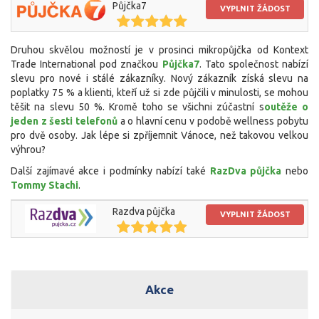
Půjčka7
VYPLNIT ŽÁDOST
Druhou skvělou možností je v prosinci mikropůjčka od Kontext
Trade International pod značkou
Půjčka7
. Tato společnost nabízí
slevu pro nové i stálé zákazníky. Nový zákazník získá slevu na
poplatky 75 % a klienti, kteří už si zde půjčili v minulosti, se mohou
těšit na slevu 50 %. Kromě toho se všichni zúčastní s
outěže o
jeden z šesti telefonů
a o hlavní cenu v podobě wellness pobytu
pro dvě osoby. Jak lépe si zpříjemnit Vánoce, než takovou velkou
výhrou?
Další zajímavé akce i podmínky nabízí také
RazDva půjčka
nebo
Tommy Stachi
.
Razdva půjčka
VYPLNIT ŽÁDOST
Akce