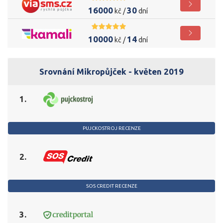
16000
30
kč /
dní
10000
14
kč /
dní
Srovnání Mikropůjček - květen 2019
1.
PUJCKOSTROJ RECENZE
2.
SOS CREDIT RECENZE
3.