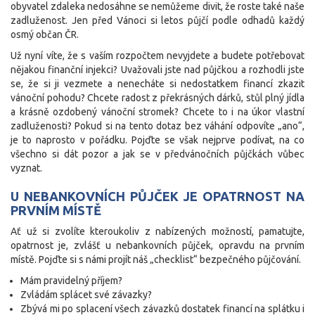
obyvatel zdaleka nedosáhne se nemůžeme divit, že roste také naše
zadluženost. Jen před Vánoci si letos půjčí podle odhadů každý
osmý občan ČR.
Už nyní víte, že s vaším rozpočtem nevyjdete a budete potřebovat
nějakou finanční injekci? Uvažovali jste nad půjčkou a rozhodli jste
se, že si ji vezmete a nenecháte si nedostatkem financí zkazit
vánoční pohodu? Chcete radost z překrásných dárků, stůl plný jídla
a krásně ozdobený vánoční stromek? Chcete to i na úkor vlastní
zadluženosti? Pokud si na tento dotaz bez váhání odpovíte „ano“,
je to naprosto v pořádku. Pojďte se však nejprve podívat, na co
všechno si dát pozor a jak se v předvánočních půjčkách vůbec
vyznat.
U NEBANKOVNÍCH PŮJČEK JE OPATRNOST NA
PRVNÍM MÍSTĚ
Ať už si zvolíte kteroukoliv z nabízených možností, pamatujte,
opatrnost je, zvlášť u nebankovních půjček, opravdu na prvním
místě. Pojďte si s námi projít náš „checklist“ bezpečného půjčování.
Mám pravidelný příjem?
Zvládám splácet své závazky?
Zbývá mi po splacení všech závazků dostatek financí na splátku i