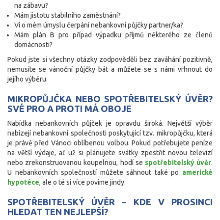
na zábavu?
Mám jistotu stabilního zaměstnání?
Ví o mém úmyslu čerpání nebankovní půjčky partner/ka?
Mám plán B pro případ výpadku příjmů některého ze členů
domácnosti?
Pokud jste si všechny otázky zodpověděli bez zaváhání pozitivně,
nemusíte se vánoční půjčky bát a můžete se s námi vrhnout do
jejího výběru.
MIKROPŮJČKA NEBO SPOTŘEBITELSKÝ ÚVĚR?
SVÉ PRO A PROTI MÁ OBOJE
Nabídka nebankovních půjček je opravdu široká. Největší výběr
nabízejí nebankovní společnosti poskytující tzv. mikropůjčku, která
je právě před Vánoci oblíbenou volbou. Pokud potřebujete peníze
na větší výdaje, ať už si plánujete svátky zpestřit novou televizí
nebo zrekonstruovanou koupelnou, hodí se
spotřebitelský úvěr
.
U nebankovních společností můžete sáhnout také po
americké
hypotéce
, ale o té si více povíme jindy.
SPOTŘEBITELSKÝ ÚVĚR – KDE V PROSINCI
HLEDAT TEN NEJLEPŠÍ?