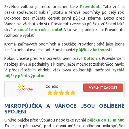
Skvělou volbou je tento prosinec také
Provident
. Tato známá
česká společnost nabízí jistotu a férové podmínky po celý rok.
Dokonce zde můžete čerpat první půjčku zdarma. Letos před
Vánoci se všichni, kdo si u Providentu vezmou půjčku, zúčastní také
skvělé
soutěže o roční rentu
! A to se s podmínkami Providentu
rozhodně vyplatí.
Kromě zajímavých podmínek a soutěže Provident také jako jedna
z mála nebankovních společností nabízí
půjčku v hotovosti
.
Pokud chcete před Vánoci větší úvěr, právě
Cofidis
s Providentem
nabízejí skvělé podmínky a k tomu ještě možnost získat něco navíc.
V předsvátečním období však bývá oblíbenější možnost
rychlé
půjčky před výplatou
.
Cofidis
VYPLNIT ŽÁDOST
MIKROPŮJČKA A VÁNOCE JSOU OBLÍBENÉ
SPOJENÍ
Online půjčka před výplatou nebo také rychlá
půjčka do 15 minut
.
To je jen pár názvů, pod kterými můžete oblíbenou mikropůjčku