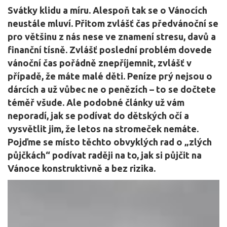
Svátky klidu a míru. Alespoň tak se o Vánocích
neustále mluví. Přitom zvlášť čas předvánoční se
pro většinu z nás nese ve znamení stresu, davů a
finanční tísně. Zvlášť poslední problém dovede
vánoční čas pořádně znepříjemnit, zvlášť v
případě, že máte malé děti. Peníze prý nejsou o
dárcích a už vůbec ne o penězích – to se dočtete
téměř všude. Ale podobné články už vám
neporadí, jak se podívat do dětských očí a
vysvětlit jim, že letos na stromeček nemáte.
Pojďme se místo těchto obvyklých rad o „zlých
půjčkách“ podívat raději na to, jak si půjčit na
Vánoce konstruktivně a bez rizika.