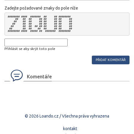
Zadejte požadované znaky do pole níže
######## ####  #######  ##     ## ########  

     ##   ##  ##     ## ##     ## ##     ## 

    ##    ##  ##     ## ##     ## ##     ## 

   ##     ##  ##     ## ##     ## ##     ## 

  ##      ##  ##  ## ## ##     ## ##     ## 

 ##       ##  ##    ##  ##     ## ##     ## 

Přihlásit se aby skrýt toto pole
Komentáře
© 2026 Loando.cz / Všechna práva vyhrazena
kontakt