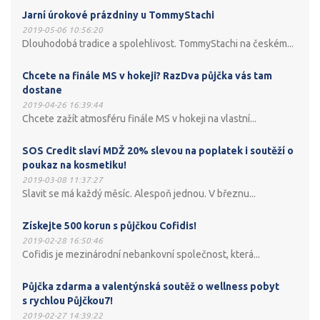
Jarní úrokové prázdniny u TommyStachi
2019-05-06 10:56:20
Dlouhodobá tradice a spolehlivost. TommyStachi na českém...
Chcete na finále MS v hokeji? RazDva půjčka vás tam
dostane
2019-04-26 16:39:44
Chcete zažít atmosféru finále MS v hokeji na vlastní...
SOS Credit slaví MDŽ 20% slevou na poplatek i soutěží o
poukaz na kosmetiku!
2019-03-08 11:37:27
Slavit se má každý měsíc. Alespoň jednou. V březnu...
Získejte 500 korun s půjčkou Cofidis!
2019-02-28 16:50:46
Cofidis je mezinárodní nebankovní společnost, která...
Půjčka zdarma a valentýnská soutěž o wellness pobyt
s rychlou Půjčkou7!
2019-02-27 14:39:22